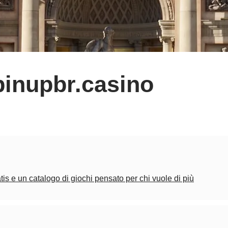
.pinupbr.casino
is e un catalogo di giochi pensato per chi vuole di più